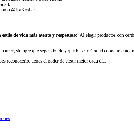
vidad.
les como @KaKosher.
un
estilo de vida más atento y respetuoso
. Al elegir productos con cer
ue parece, siempre que sepas dónde y qué buscar. Con el conocimiento 
bes reconocerlo, tienes el poder de elegir mejor cada día.
e
ciones