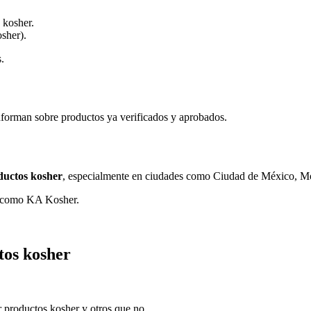
 kosher.
sher).
.
nforman sobre productos ya verificados y aprobados.
ductos kosher
, especialmente en ciudades como Ciudad de México, Mo
ra como KA Kosher.
tos kosher
 productos kosher y otros que no.