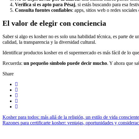
Verifica si es apto para Pésaj
, si estás buscando para esa festi
Consulta fuentes confiables
: apps, sitios web o redes socia
El valor de elegir con conciencia
Saber si algo es kosher no es solo una habilidad técnica, es parte de 
calidad, la transparencia y la diversidad cultural.
Identificar productos kosher en el supermercado es más fácil de lo q
Recuerda:
un pequeño símbolo puede decir mucho
. Y ahora que sa
Share
Kosher para todos: más allá de la religión, un estilo de vida conscient
Razones para certificarte kosher: ventajas, oportunidades y considera