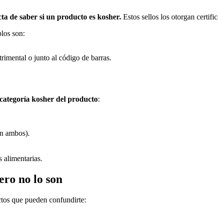
cta de saber si un producto es kosher.
Estos sellos los otorgan certif
plos son:
trimental o junto al código de barras.
 categoría kosher del producto
:
on ambos).
 alimentarias.
ro no lo son
ctos que pueden confundirte: