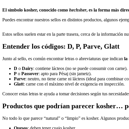
El símbolo kosher, conocido como
hechsher
, es la forma más dire
Puedes encontrar nuestros sellos en distintos productos, algunos ejem
Estos sellos suelen estar en la parte trasera, cerca de la información nu
Entender los códigos: D, P, Parve, Glatt
Junto al sello, es común encontrar letras o abreviaturas que indican
la
D
o
Dairy
: contiene lácteos (no se puede consumir con carne).
P
o
Passover
: apto para Pésaj (sin jametz).
Parve
: neutro, no tiene carne ni lácteos (ideal para combinar c
Glatt
: carne con el máximo nivel de exigencia en inspección.
Conocer estas letras te ayuda a tomar decisiones según tus necesidades
Productos que podrían parecer kosher… pe
No todo lo que parece “natural” o “limpio” es kosher. Algunos produ
Quesos
: deben tener cuajo kosher.