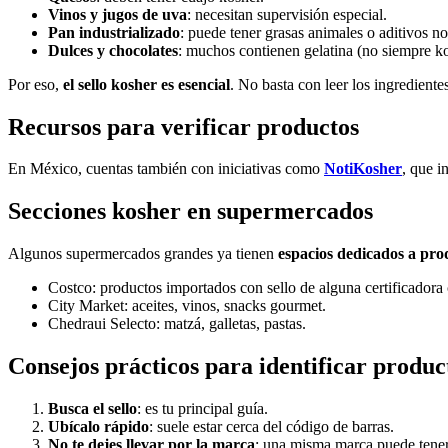
Vinos y jugos de uva
: necesitan supervisión especial.
Pan industrializado
: puede tener grasas animales o aditivos no
Dulces y chocolates
: muchos contienen gelatina (no siempre ko
Por eso,
el sello kosher es esencial
. No basta con leer los ingredientes
Recursos para verificar productos
En México, cuentas también con iniciativas como
NotiKosher
, que i
Secciones kosher en supermercados
Algunos supermercados grandes ya tienen
espacios dedicados a pro
Costco: productos importados con sello de alguna certificado
City Market: aceites, vinos, snacks gourmet.
Chedraui Selecto: matzá, galletas, pastas.
Consejos prácticos para identificar produc
Busca el sello
: es tu principal guía.
Ubícalo rápido
: suele estar cerca del código de barras.
No te dejes llevar por la marca
: una misma marca puede tener